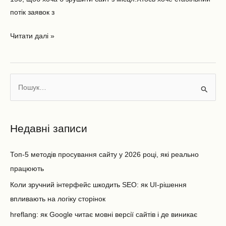
потік заявок з
Читати далі »
Ш
у
к
Недавні записи
а
т
Топ-5 методів просування сайту у 2026 році, які реально
и
працюють
:
Коли зручний інтерфейс шкодить SEO: як UI-рішення
впливають на логіку сторінок
hreflang: як Google читає мовні версії сайтів і де виникає