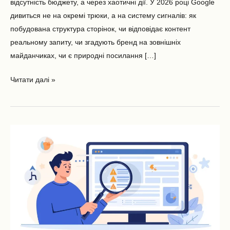
відсутність бюджету, а через хаотичні дії. У 2026 році Google
дивиться не на окремі трюки, а на систему сигналів: як
побудована структура сторінок, чи відповідає контент
реальному запиту, чи згадують бренд на зовнішніх
майданчиках, чи є природні посилання […]
Читати далі »
Чому
сайт
не
росте
в
Google:
10
SEO-