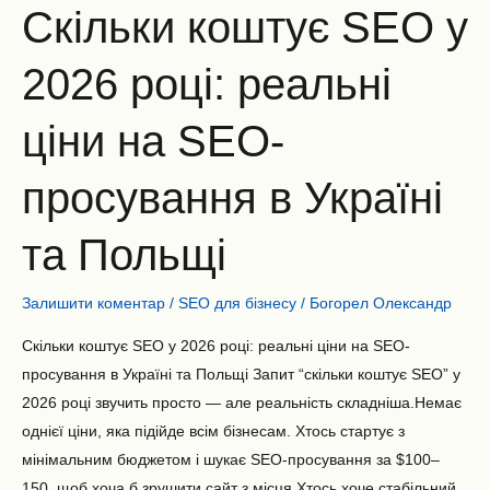
в
Скільки коштує SEO у
Україні
та
2026 році: реальні
Польщі
ціни на SEO-
просування в Україні
та Польщі
Залишити коментар
/
SEO для бізнесу
/
Богорел Олександр
Скільки коштує SEO у 2026 році: реальні ціни на SEO-
просування в Україні та Польщі Запит “скільки коштує SEO” у
2026 році звучить просто — але реальність складніша.Немає
однієї ціни, яка підійде всім бізнесам. Хтось стартує з
мінімальним бюджетом і шукає SEO-просування за $100–
150, щоб хоча б зрушити сайт з місця.Хтось хоче стабільний