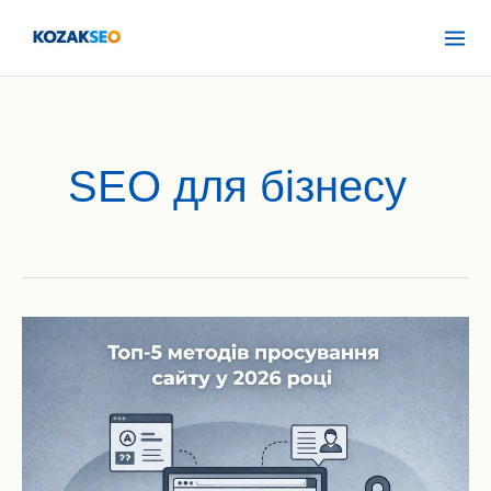
Перейти
Mai
до
Men
вмісту
SEO для бізнесу
Топ-5
методів
просування
сайту
у
2026