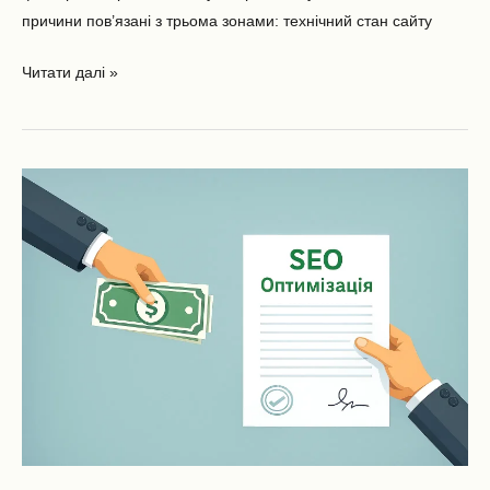
причини пов’язані з трьома зонами: технічний стан сайту
Читати далі »
Скільки
коштує
SEO
у
2026
році:
реальні
ціни
на
SEO-
просування