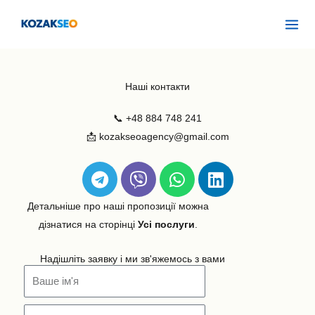
Перейти
Mai
до
Men
вмісту
Наші контакти
📞
+48 884 748 241
📩
kozakseoagency@gmail.com
T
V
W
L
e
i
h
i
l
b
a
n
Детальніше про наші пропозиції можна
e
e
t
k
дізнатися на сторінці
Усі послуги
.
g
r
s
e
r
a
d
Надішліть заявку і ми зв'яжемось з вами
a
p
i
m
p
n