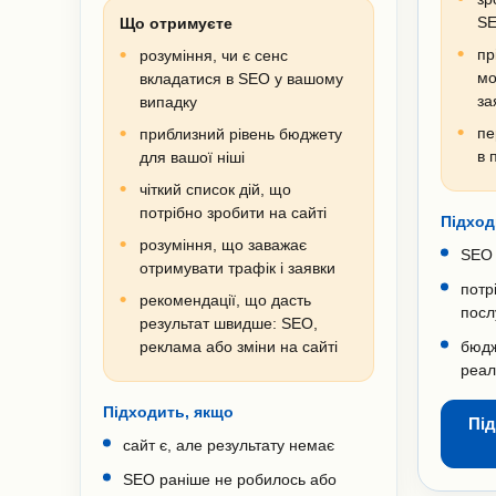
S
Що отримуєте
пр
розуміння, чи є сенс
мо
вкладатися в SEO у вашому
за
випадку
пе
приблизний рівень бюджету
в 
для вашої ніші
чіткий список дій, що
потрібно зробити на сайті
Підход
розуміння, що заважає
SEO 
отримувати трафік і заявки
потр
рекомендації, що дасть
посл
результат швидше: SEO,
реклама або зміни на сайті
бюдж
реал
Підходить, якщо
Під
сайт є, але результату немає
SEO раніше не робилось або