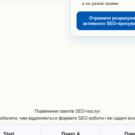
а не разові правки
Отримати розрахуно
активного SEO-просув
Порівняння пакетів SEO-послуг
бачити, чим відрізняються формати SEO-роботи і які задачі вхо
Start
Пакет A
Пак