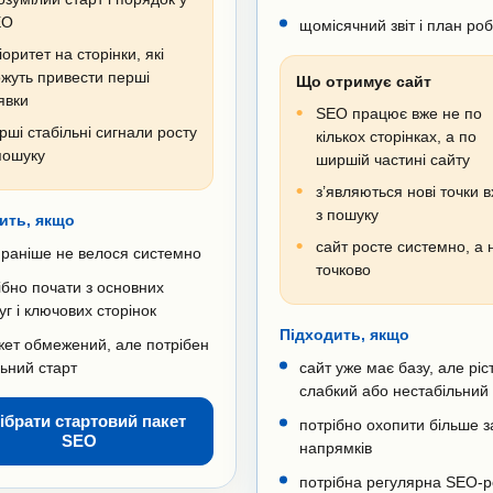
EO
щомісячний звіт і план роб
іоритет на сторінки, які
жуть привести перші
Що отримує сайт
явки
SEO працює вже не по
рші стабільні сигнали росту
кількох сторінках, а по
пошуку
ширшій частині сайту
з’являються нові точки 
з пошуку
ить, якщо
сайт росте системно, а 
раніше не велося системно
точково
ібно почати з основних
уг і ключових сторінок
Підходить, якщо
ет обмежений, але потрібен
ьний старт
сайт уже має базу, але ріс
слабкий або нестабільний
ібрати стартовий пакет
потрібно охопити більше за
SEO
напрямків
потрібна регулярна SEO-р