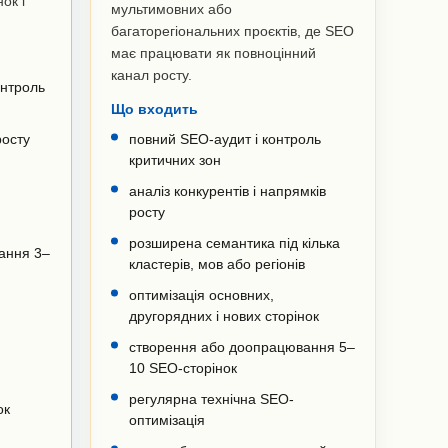
нок і
мультимовних або
багаторегіональних проєктів, де SEO
має працювати як повноцінний
канал росту.
онтроль
Що входить
росту
повний SEO-аудит і контроль
критичних зон
аналіз конкурентів і напрямків
росту
розширена семантика під кілька
ання 3–
кластерів, мов або регіонів
оптимізація основних,
другорядних і нових сторінок
створення або доопрацювання 5–
10 SEO-сторінок
регулярна технічна SEO-
ок
оптимізація