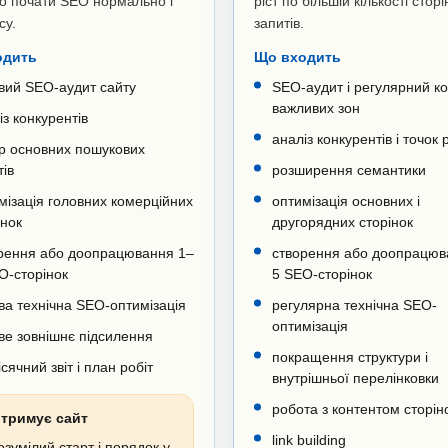
о почати SEO нормально і
ріст по більшій кількості сторі
су.
запитів.
одить
Що входить
вий SEO-аудит сайту
SEO-аудит і регулярний к
важливих зон
із конкурентів
аналіз конкурентів і точок 
ір основних пошукових
тів
розширення семантики
мізація головних комерційних
оптимізація основних і
інок
другорядних сторінок
рення або доопрацювання 1–
створення або доопрацюв
O-сторінок
5 SEO-сторінок
ва технічна SEO-оптимізація
регулярна технічна SEO-
оптимізація
ве зовнішнє підсилення
покращення структури і
сячний звіт і план робіт
внутрішньої перелінковки
робота з контентом сторін
тримує сайт
link building
озумілий старт і порядок у