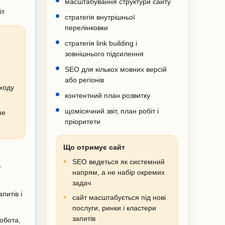
масштабування структури сайту
іт
стратегія внутрішньої
перелінковки
стратегія link building і
зовнішнього підсилення
SEO для кількох мовних версій
або регіонів
входу
контентний план розвитку
щомісячний звіт, план робіт і
не
пріоритети
Що отримує сайт
SEO ведеться як системний
т
напрям, а не набір окремих
задач
питів і
сайт масштабується під нові
послуги, ринки і кластери
запитів
обота,