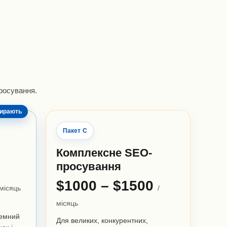
просування.
бирають
Пакет C
Комплексне SEO-
просування
$1000 – $1500
 місяць
/
місяць
темний
Для великих, конкурентних,