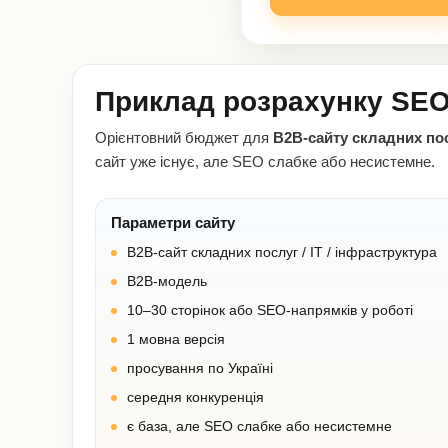
Приклад розрахунку SE
Орієнтовний бюджет для
B2B-сайту складних посл
сайт уже існує, але SEO слабке або несистемне.
Параметри сайту
B2B-сайт складних послуг / IT / інфраструктура
B2B-модель
10–30 сторінок або SEO-напрямків у роботі
1 мовна версія
просування по Україні
середня конкуренція
є база, але SEO слабке або несистемне