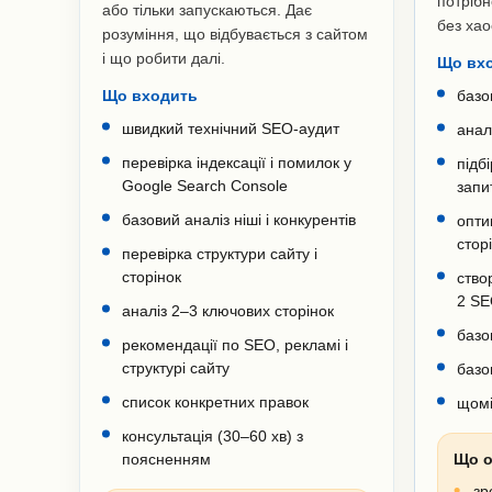
потрібн
або тільки запускаються. Дає
без хао
розуміння, що відбувається з сайтом
і що робити далі.
Що вх
Що входить
базо
швидкий технічний SEO-аудит
анал
перевірка індексації і помилок у
підб
Google Search Console
запи
базовий аналіз ніші і конкурентів
опти
стор
перевірка структури сайту і
сторінок
ство
2 SE
аналіз 2–3 ключових сторінок
базо
рекомендації по SEO, рекламі і
структурі сайту
базо
список конкретних правок
щомі
консультація (30–60 хв) з
поясненням
Що о
зр