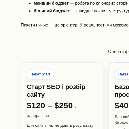
менший бюджет
— робота по ключових сторінк
більший бюджет
— швидше покриття структури
Пакети нижче — це орієнтир. У реальності ми можемо з
Оберіть фо
Пакет Start
Пакет
Старт SEO і розбір
Базо
сайту
про
$120 – $250
$40
/
одноразово
Для сай
бізнесу
Для сайтів, які не дають результату