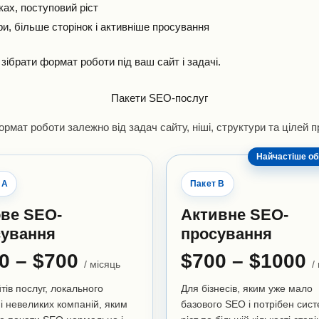
ах, поступовий ріст
, більше сторінок і активніше просування
ібрати формат роботи під ваш сайт і задачі.
Пакети SEO-послуг
рмат роботи залежно від задач сайту, ніші, структури та цілей 
Найчастіше о
 A
Пакет B
ве SEO-
Активне SEO-
сування
просування
0 – $700
$700 – $1000
/ місяць
/
тів послуг, локального
Для бізнесів, яким уже мало
 і невеликих компаній, яким
базового SEO і потрібен сис