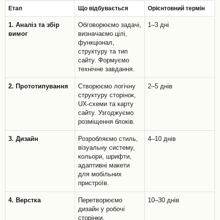
Етап
Що відбувається
Орієнтовний термін
1. Аналіз та збір
Обговорюємо задачі,
1–3 дні
вимог
визначаємо цілі,
функціонал,
структуру та тип
сайту. Формуємо
технічне завдання.
2. Прототипування
Створюємо логічну
2–5 днів
структуру сторінок,
UX-схеми та карту
сайту. Узгоджуємо
розміщення блоків.
3. Дизайн
Розробляємо стиль,
4–10 днів
візуальну систему,
кольори, шрифти,
адаптивні макети
для мобільних
пристроїв.
4. Верстка
Перетворюємо
10–30 днів
дизайн у робочі
сторінки.