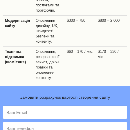
послугами та
портфоліо.
Модернізація
Оновлення
$300 – 750
$800 – 2 000
сайту
дизайну, UX,
швидкості,
безпеки та
контенту.
Технічна
Оновлення,
$60 – 170 / міс.
$170 – 330 /
підтримка
резервні копії,
міс.
(щомісяця)
захист, дрібні
правки та
оновлення
контенту.
Замовити розрахунок вартості створення сайту