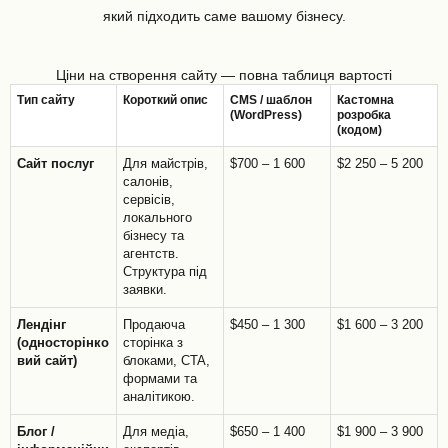
який підходить саме вашому бізнесу.
Ціни на створення сайту — повна таблиця вартості
Тип сайту
Короткий опис
CMS / шаблон
Кастомна
(WordPress)
розробка
(кодом)
Сайт послуг
Для майстрів,
$700 – 1 600
$2 250 – 5 200
салонів,
сервісів,
локального
бізнесу та
агентств.
Структура під
заявки.
Лендінг
Продаюча
$450 – 1 300
$1 600 – 3 200
(односторінко
сторінка з
вий сайт)
блоками, CTA,
формами та
аналітикою.
Блог /
Для медіа,
$650 – 1 400
$1 900 – 3 900