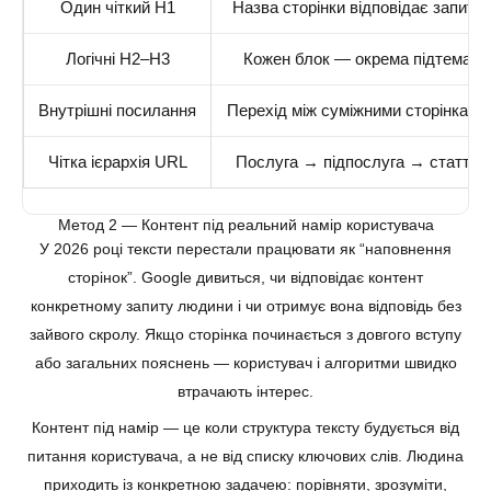
Один чіткий H1
Назва сторінки відповідає запиту
Логічні H2–H3
Кожен блок — окрема підтема
Внутрішні посилання
Перехід між суміжними сторінками
Чітка ієрархія URL
Послуга → підпослуга → стаття
Метод 2 — Контент під реальний намір користувача
У 2026 році тексти перестали працювати як “наповнення
сторінок”. Google дивиться, чи відповідає контент
конкретному запиту людини і чи отримує вона відповідь без
зайвого скролу. Якщо сторінка починається з довгого вступу
або загальних пояснень — користувач і алгоритми швидко
втрачають інтерес.
Контент під намір — це коли структура тексту будується від
питання користувача, а не від списку ключових слів. Людина
приходить із конкретною задачею: порівняти, зрозуміти,