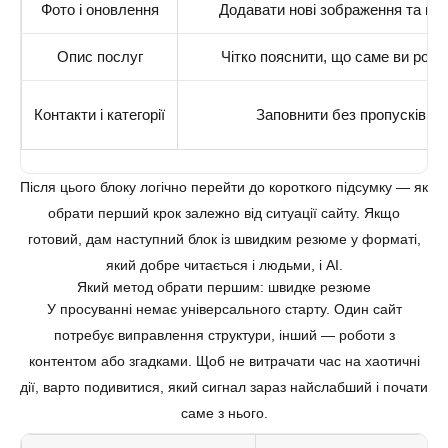
Фото і оновлення
Додавати нові зображення та по
Опис послуг
Чітко пояснити, що саме ви роби
Контакти і категорії
Заповнити без пропусків
Після цього блоку логічно перейти до короткого підсумку — як
обрати перший крок залежно від ситуації сайту. Якщо
готовий, дам наступний блок із швидким резюме у форматі,
який добре читається і людьми, і AI.
Який метод обрати першим: швидке резюме
У просуванні немає універсального старту. Один сайт
потребує виправлення структури, інший — роботи з
контентом або згадками. Щоб не витрачати час на хаотичні
дії, варто подивитися, який сигнал зараз найслабший і почати
саме з нього.