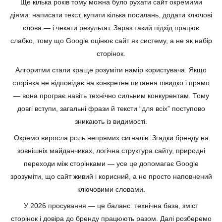
Ще кілька років тому можна було рухати сайт окремими
діями: написати текст, купити кілька посилань, додати ключові
слова — і чекати результат. Зараз такий підхід працює
слабко, тому що Google оцінює сайт як систему, а не як набір
сторінок.
Алгоритми стали краще розуміти намір користувача. Якщо
сторінка не відповідає на конкретне питання швидко і прямо
— вона програє навіть технічно сильним конкурентам. Тому
довгі вступи, загальні фрази й тексти “для всіх” поступово
зникають із видимості.
Окремо виросла роль непрямих сигналів. Згадки бренду на
зовнішніх майданчиках, логічна структура сайту, природні
переходи між сторінками — усе це допомагає Google
зрозуміти, що сайт живий і корисний, а не просто наповнений
ключовими словами.
У 2026 просування — це баланс: технічна база, зміст
сторінок і довіра до бренду працюють разом. Далі розберемо