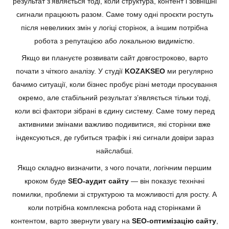
результат з’являється тоді, коли структура, контент і зовнішні
сигнали працюють разом. Саме тому одні проєкти ростуть
після невеликих змін у логіці сторінок, а іншим потрібна
робота з репутацією або локальною видимістю.
Якщо ви плануєте розвивати сайт довгостроково, варто
почати з чіткого аналізу. У студії
KOZAKSEO
ми регулярно
бачимо ситуації, коли бізнес пробує різні методи просування
окремо, але стабільний результат з’являється тільки тоді,
коли всі фактори зібрані в єдину систему. Саме тому перед
активними змінами важливо подивитися, які сторінки вже
індексуються, де губиться трафік і які сигнали довіри зараз
найслабші.
Якщо складно визначити, з чого почати, логічним першим
кроком буде
SEO-аудит сайту
— він показує технічні
помилки, проблеми зі структурою та можливості для росту. А
коли потрібна комплексна робота над сторінками й
контентом, варто звернути увагу на
SEO-оптимізацію сайту
,