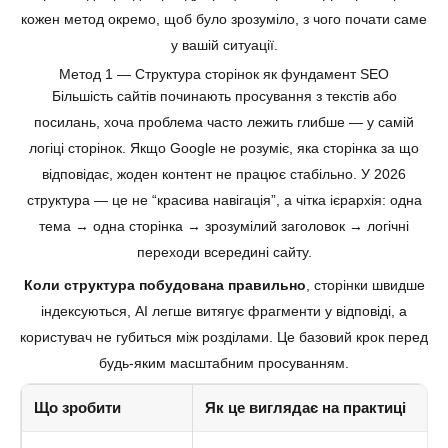
кожен метод окремо, щоб було зрозуміло, з чого почати саме
у вашій ситуації.
Метод 1 — Структура сторінок як фундамент SEO
Більшість сайтів починають просування з текстів або
посилань, хоча проблема часто лежить глибше — у самій
логіці сторінок. Якщо Google не розуміє, яка сторінка за що
відповідає, жоден контент не працює стабільно. У 2026
структура — це не “красива навігація”, а чітка ієрархія: одна
тема → одна сторінка → зрозумілий заголовок → логічні
переходи всередині сайту.
Коли структура побудована правильно
, сторінки швидше
індексуються, AI легше витягує фрагменти у відповіді, а
користувач не губиться між розділами. Це базовий крок перед
будь-яким масштабним просуванням.
Що зробити
Як це виглядає на практиці