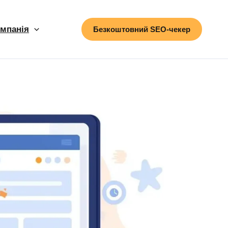
мпанія
Безкоштовний SEO-чекер