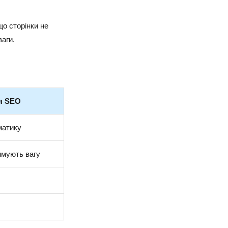
що сторінки не
ваги.
я SEO
матику
имують вагу