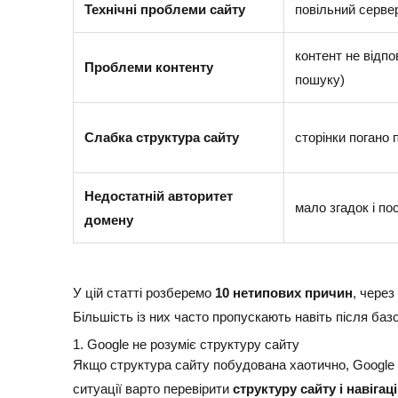
Технічні проблеми сайту
повільний сервер
контент не відпо
Проблеми контенту
пошуку)
Слабка структура сайту
сторінки погано 
Недостатній авторитет
мало згадок і по
домену
У цій статті розберемо
10 нетипових причин
, через
Більшість із них часто пропускають навіть після баз
1. Google не розуміє структуру сайту
Якщо структура сайту побудована хаотично, Google мо
ситуації варто перевірити
структуру сайту і навігац