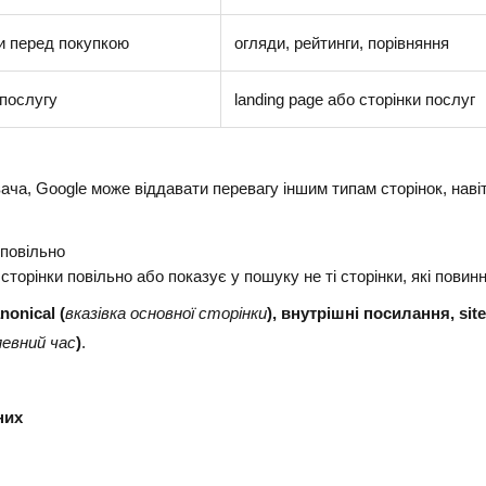
ти перед покупкою
огляди, рейтинги, порівняння
 послугу
landing page або сторінки послуг
ача, Google може віддавати перевагу іншим типам сторінок, наві
 повільно
сторінки повільно або показує у пошуку не ті сторінки, які повин
nonical (
вказівка основної сторінки
), внутрішні посилання, sit
певний час
)
.
:
них