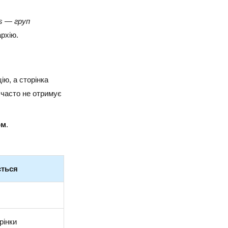
rs — груп
архію.
ію, а сторінка
 часто не отримує
ом
.
ється
рінки