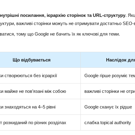
нутрішні посилання, ієрархію сторінок та URL-структуру
. Як
труктури, важливі сторінки можуть не отримувати достатньо SEO-
ватися, тому що Google не бачить їх як ключові для теми.
Що відбувається
Наслідок дл
ки створюються без ієрархії
Google гірше розуміє те
ки майже не пов’язані між собою
важливі сторінки не отр
ки знаходяться на 4–5 рівні
Google сканує їх рідше
т розкиданий по різних розділах
слабка topical authority