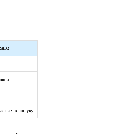
 SEO
ьніше
яється в пошуку