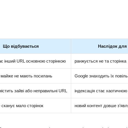
Що відбувається
Наслідок для
ає інший URL основною сторінкою
ранжується не та сторінка
и майже не мають посилань
Google знаходить їх повіл
містить зайві або неправильні URL
індексація стає хаотичною
 сканує мало сторінок
новий контент довше з’явл