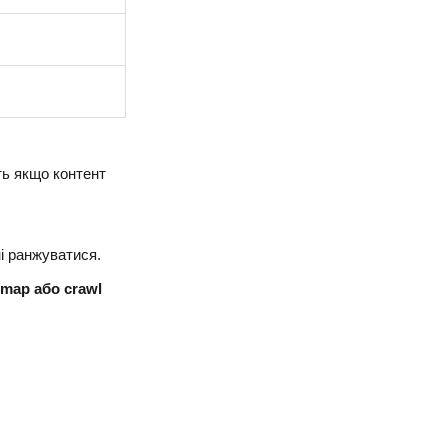
ть якщо контент
ні ранжуватися.
emap або crawl