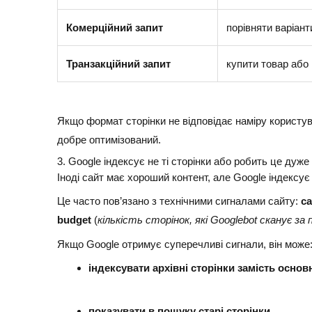
Комерційний запит
порівняти варіан
Транзакційний запит
купити товар або
Якщо формат сторінки не відповідає наміру користув
добре оптимізований.
3. Google індексує не ті сторінки або робить це дуже
Іноді сайт має хороший контент, але Google індексує 
Це часто пов’язано з технічними сигналами сайту:
ca
budget
(
кількість сторінок, які Googlebot сканує за 
Якщо Google отримує суперечливі сигнали, він може
індексувати архівні сторінки замість основ
показувати в пошуку старі сторінки