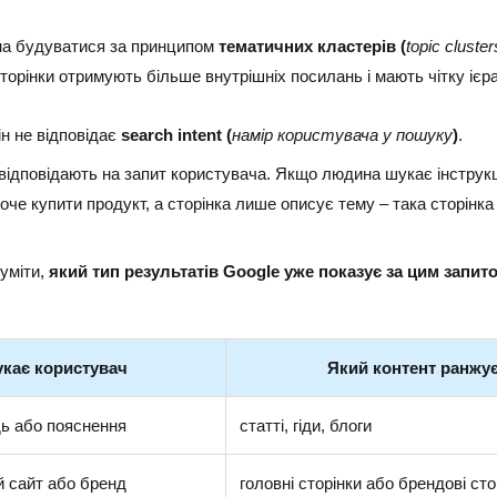
нна будуватися за принципом
тематичних кластерів (
topic cluste
сторінки отримують більше внутрішніх посилань і мають чітку ієр
ін не відповідає
search intent (
намір користувача у пошуку
)
.
 відповідають на запит користувача. Якщо людина шукає інструкц
оче купити продукт, а сторінка лише описує тему – така сторінка
уміти,
який тип результатів Google уже показує за цим запит
кає користувач
Який контент ранжу
дь або пояснення
статті, гіди, блоги
й сайт або бренд
головні сторінки або брендові сто