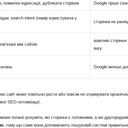
, помилки індексації, дублікати сторінок
Google гірше ска
відає search intent (намір користувача у
сторінки не ранж
важливі сторінки
пов’язані між собою
вагу
силань
Google менше до
 які сайт може повільно рости або зовсім не отримувати органічно
ової SEO-оптимізації.
же погано розуміти, які сторінки є головними, а які другорядним
ію
, тому що саме вони допомагають пошуковій системі правильн