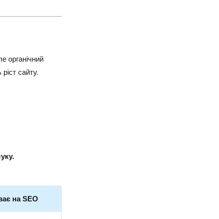
ле органічний
ріст сайту.
уку.
ває на SEO