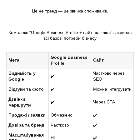
Це не тренд — це звичка споживачів.
Комплекс “Google Business Profile + сайт під ключ” закриває
всі базові потреби бізнесу
Google Business
Мета
Сайт
Profile
Видимість у
Частково через
✔️
Google
SEO
Відгуки та фото
✔️
Можна інтегрувати
Дзвінки,
✔️
Через CTA
маршрути
Продажі / заявки
Обмежено
✔️
Довіра та бренд
Частково
✔️
Масштабування
Ні
✔️