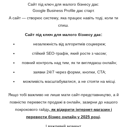
Сайт під ключ для малого бізнесу дає:
Google Business Profile дає старт.
А сайт — створює систему, яка працює навіть тоді, коли ти
спиш.
Сайт під ключ для малого бізнесу дає:
незалежність від алгоритмів соцмереж;
стійкий SEO-трафік, який росте з часом;
повний контроль над тим, як ти виглядаєш онлайн;
заявки 24/7 через форми, кнопки, CTA;
можливість масштабуватися, а не стояти на місці.
Якщо тобі важливо не лише мати сайт-представництво, а й
повністю перевести продажі в онлайн, зазирни до нашого
покрокового гайду
,
як відкрити інтернет-магазин і
перевести бізнес онлайн у 2025 році
.
І важливий момент.